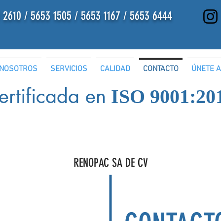
1 2610 / 5653 1505
/
5653 1167
/
5653 6444
NOSOTROS
SERVICIOS
CALIDAD
CONTACTO
ÚNETE A
ertificada en
ISO 9001:20
RENOPAC SA DE CV